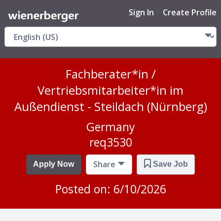
Sign In
Create Profile
Fachberater*in /
Vertriebsmitarbeiter*in im
Außendienst - Steildach (Nürnberg)
Germany
req3530
Share
Apply Now
Save Job
Posted on: 6/10/2026